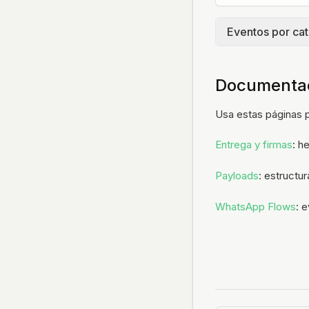
Eventos por ca
Conversaciones
Documentac
Evento
Usa estas páginas p
conversati
Entrega y firmas
: h
Payloads
: estructu
conversati
WhatsApp Flows
: 
conversati
conversati
conversati