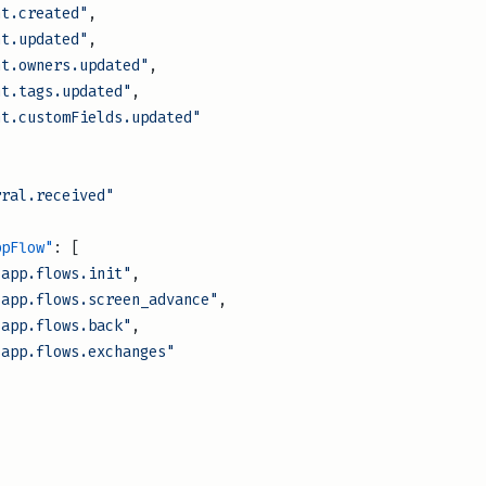
"client.created"
,
"client.updated"
,
 "client.owners.updated"
,
"client.tags.updated"
,
 "client.customFields.updated"
[
"referral.received"
sappFlow"
: [
"whatsapp.flows.init"
,
 "whatsapp.flows.screen_advance"
,
"whatsapp.flows.back"
,
 "whatsapp.flows.exchanges"