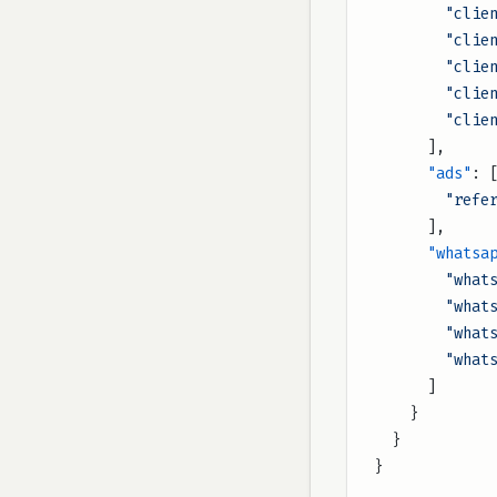
        
        
       
        
       
      ],
      "ads"
: 
        
      ],
      "what
        
       
        
       
      ]
    }
  }
}