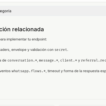
tegoría
 (6):
ión relacionada
Descripción
ara implementar tu endpoint:
on.created
Nueva conversación creada
eaders, envelope y validación con
secret
.
ra de
conversation.*
,
message.*
,
client.*
y
referral.re
Estado de conversación actualizado 
on.status.updated
finished
,
spam
, …)
eventos
whatsapp.flows.*
, timeout y forma de la respuesta es
on.operation.updated
Operación / pipeline de la conversac
on.owners.updated
Propietarios de conversación actual
on.tags.updated
Etiquetas de conversación actualiza