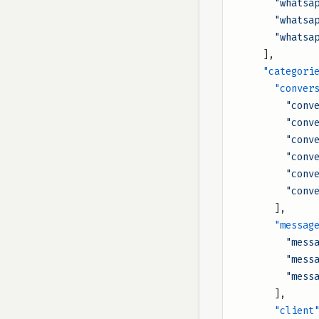
      "wh
      "wha
      "wh
    ],
    "categori
      "conv
        
       
       
       
       
        
      ],
      "messag
        
        
        
      ],
      "client