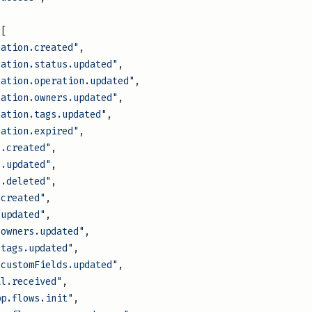
 [
versation.created"
,
nversation.status.updated"
,
nversation.operation.updated"
,
nversation.owners.updated"
,
nversation.tags.updated"
,
versation.expired"
,
sage.created"
,
sage.updated"
,
sage.deleted"
,
ent.created"
,
ent.updated"
,
ient.owners.updated"
,
ent.tags.updated"
,
ient.customFields.updated"
,
erral.received"
,
tsapp.flows.init"
,