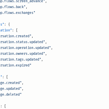
atsapp.flows.screen_advance"
,
tsapp.flows.back"
,
atsapp.flows.exchanges"
es"
: {
ersation"
: [
"conversation.created"
,
 "conversation.status.updated"
,
 "conversation.operation.updated"
,
 "conversation.owners.updated"
,
 "conversation.tags.updated"
,
"conversation.expired"
e"
: [
"message.created"
,
"message.updated"
,
"message.deleted"
"
: [