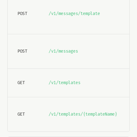
Ini
re
POST
/v1/messages/template
Wh
co
pla
In
co
POST
/v1/messages
o i
ag
Lis
GET
/v1/templates
pla
di
Ob
de
GET
/v1/templates/{templateName}
un
es