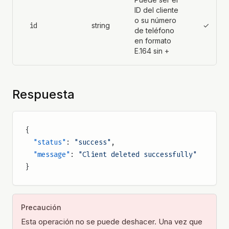
ID del cliente
o su número
id
string
✓
de teléfono
en formato
E.164 sin
+
Respuesta
{
  "status"
: 
"success"
,
  "message"
: 
"Client deleted successfully"
}
Precaución
Esta operación no se puede deshacer. Una vez que