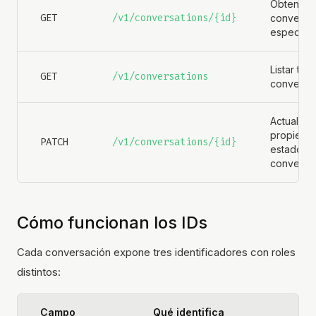
Obtener 
GET
/v1/conversations/{id}
conversa
específic
Listar tod
GET
/v1/conversations
conversa
Actualizar
propietar
PATCH
/v1/conversations/{id}
estado d
conversa
Cómo funcionan los IDs
Cada conversación expone tres identificadores con roles
distintos:
Campo
Qué identifica