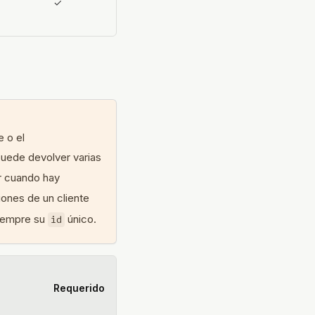
✓
e o el
puede devolver varias
 cuando hay
iones de un cliente
siempre su
único.
id
Requerido