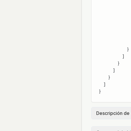
            }
          ]
        }
      ]
    }
  ]
}
Descripción de