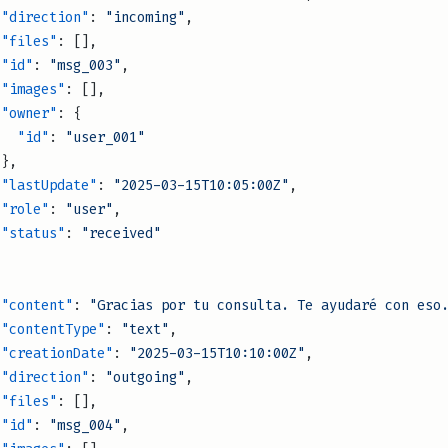
              "direction"
: 
"incoming"
,
              "files"
: [],
              "id"
: 
"msg_003"
,
              "images"
: [],
              "owner"
: {
                "id"
: 
"user_001"
              },
              "lastUpdate"
: 
"2025-03-15T10:05:00Z"
,
              "role"
: 
"user"
,
              "status"
: 
"received"
,
              "content"
: 
"Gracias por tu consulta. Te ayudaré con eso
              "contentType"
: 
"text"
,
              "creationDate"
: 
"2025-03-15T10:10:00Z"
,
              "direction"
: 
"outgoing"
,
              "files"
: [],
              "id"
: 
"msg_004"
,