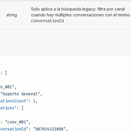
Solo aplica a la búsqueda legacy: filtra por canal
string
cuando hay múltiples conversaciones con el mismo
conversationId
"
: [
ws_001"
,
 
"Soporte General"
,
versationsCount"
: 
1
,
ersations"
: [
"
: 
"conv_001"
,
    "conversationId"
: 
"987654321098"
,