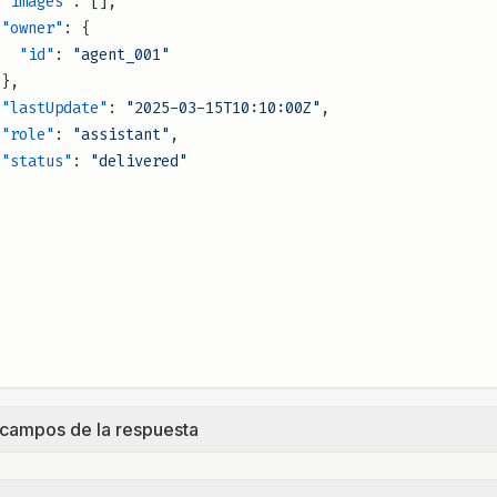
              "images"
: [],
              "owner"
: {
                "id"
: 
"agent_001"
              },
              "lastUpdate"
: 
"2025-03-15T10:10:00Z"
,
              "role"
: 
"assistant"
,
              "status"
: 
"delivered"
 campos de la respuesta