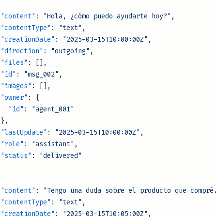
              "content"
: 
"Hola, ¿cómo puedo ayudarte hoy?"
,
              "contentType"
: 
"text"
,
              "creationDate"
: 
"2025-03-15T10:00:00Z"
,
              "direction"
: 
"outgoing"
,
              "files"
: [],
              "id"
: 
"msg_002"
,
              "images"
: [],
              "owner"
: {
                "id"
: 
"agent_001"
              },
              "lastUpdate"
: 
"2025-03-15T10:00:00Z"
,
              "role"
: 
"assistant"
,
              "status"
: 
"delivered"
,
              "content"
: 
"Tengo una duda sobre el producto que compré
              "contentType"
: 
"text"
,
              "creationDate"
: 
"2025-03-15T10:05:00Z"
,