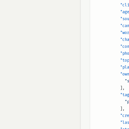
       
        
        
     
      
       
      
      
         
       
        
  
          ],
          
   
          ],
      
       