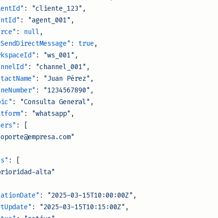
   "clientId"
: 
"cliente_123"
,
  "agentId"
: 
"agent_001"
,
  "source"
: 
null
,
     "canSendDirectMessage"
: 
true
,
    "workspaceId"
: 
"ws_001"
,
   "channelId"
: 
"channel_001"
,
    "contactName"
: 
"Juan Pérez"
,
    "phoneNumber"
: 
"1234567890"
,
 "topic"
: 
"Consulta General"
,
   "platform"
: 
"whatsapp"
,
  "owners"
: [
          "soporte@empresa.com"
"tags"
: [
         "prioridad-alta"
    "creationDate"
: 
"2025-03-15T10:00:00Z"
,
   "lastUpdate"
: 
"2025-03-15T10:15:00Z"
,