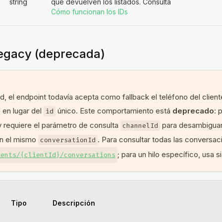
string
que devuelven los listados. Consulta
Cómo funcionan los IDs
egacy (deprecada)
d, el endpoint todavía acepta como fallback el teléfono del client
en lugar del
único. Este comportamiento está
deprecado
: 
id
 requiere el parámetro de consulta
para desambiguar
channelId
on el mismo
. Para consultar todas las conversac
conversationId
; para un hilo específico, usa 
ients/{clientId}/conversations
Tipo
Descripción