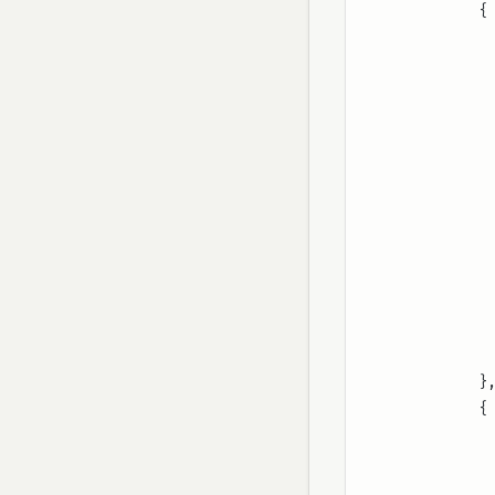
            {
            }
            {