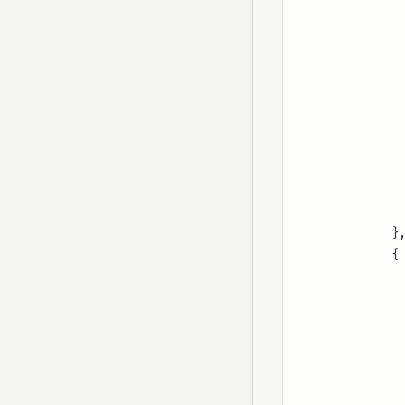
            }
            {