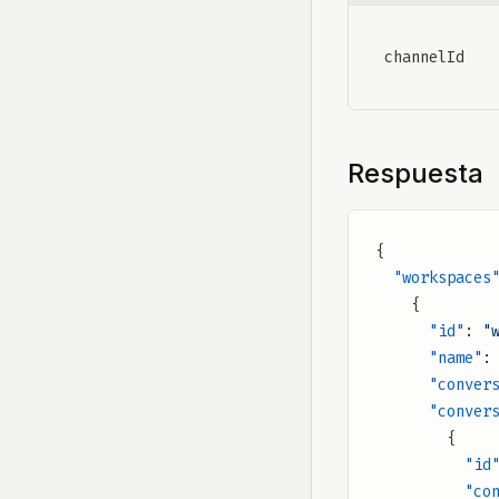
Obtener Webhook
Remover Cliente
channelId
Actualizar Webhook
Vaciar Audiencia
Eliminar Webhook
Respuesta
{
  "workspaces
    {
      "id"
: 
"
      "name"
:
      "con
      "conv
        {
          "id
      