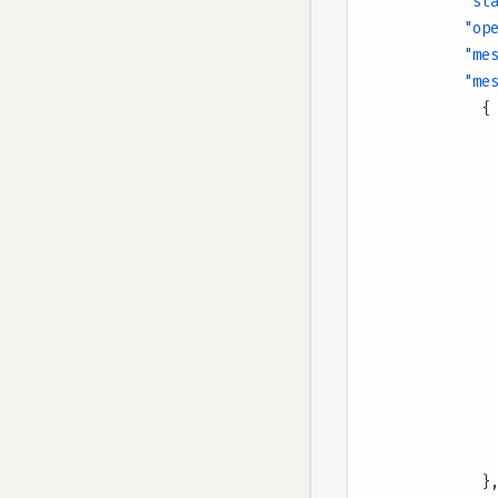
        
       
      
       
            {
            }