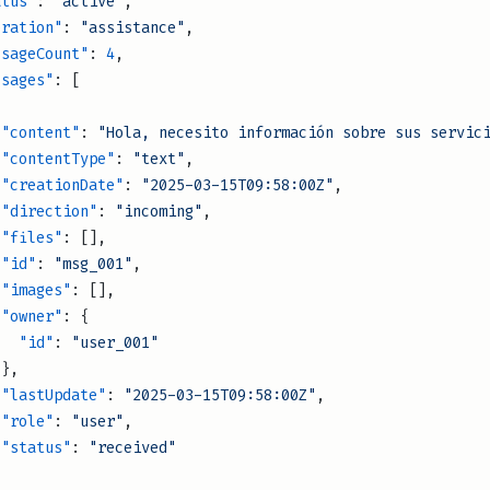
  "status"
: 
"active"
,
   "operation"
: 
"assistance"
,
    "messageCount"
: 
4
,
   "messages"
: [
              "content"
: 
"Hola, necesito información sobre sus servic
              "contentType"
: 
"text"
,
              "creationDate"
: 
"2025-03-15T09:58:00Z"
,
              "direction"
: 
"incoming"
,
              "files"
: [],
              "id"
: 
"msg_001"
,
              "images"
: [],
              "owner"
: {
                "id"
: 
"user_001"
              },
              "lastUpdate"
: 
"2025-03-15T09:58:00Z"
,
              "role"
: 
"user"
,
              "status"
: 
"received"
,