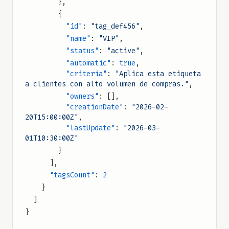
        },
        {
          "id"
: 
"tag_def456"
,
          "name"
: 
"VIP"
,
          "status"
: 
"active"
,
          "automatic"
: 
true
,
          "criteria"
: 
"Aplica esta etiqueta 
a clientes con alto volumen de compras."
,
          "owners"
: [],
          "creationDate"
: 
"2026-02-
20T15:00:00Z"
,
          "lastUpdate"
: 
"2026-03-
01T10:30:00Z"
        }
      ],
      "tagsCount"
: 
2
    }
  ]
}