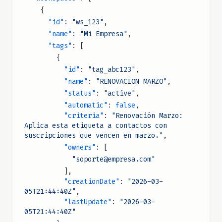
    {
      "id"
: 
"ws_123"
,
      "name"
: 
"Mi Empresa"
,
      "tags"
: [
        {
          "id"
: 
"tag_abc123"
,
          "name"
: 
"RENOVACION MARZO"
,
          "status"
: 
"active"
,
          "automatic"
: 
false
,
          "criteria"
: 
"Renovación Marzo: 
Aplica esta etiqueta a contactos con 
suscripciones que vencen en marzo."
,
          "owners"
: [
            "soporte@empresa.com"
          ],
          "creationDate"
: 
"2026-03-
05T21:44:40Z"
,
          "lastUpdate"
: 
"2026-03-
05T21:44:40Z"