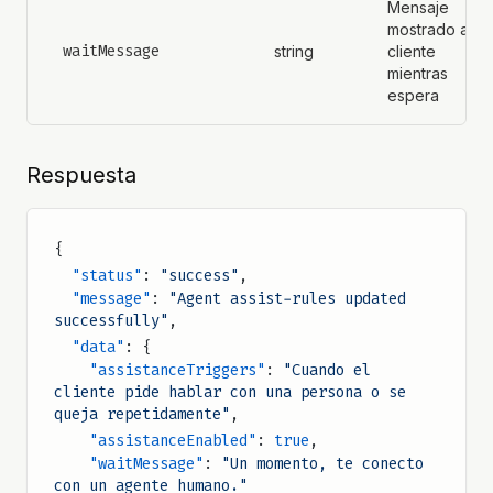
Mensaje
mostrado al
waitMessage
string
cliente
mientras
espera
Respuesta
{
  "status"
: 
"success"
,
  "message"
: 
"Agent assist-rules updated 
successfully"
,
  "data"
: {
    "assistanceTriggers"
: 
"Cuando el 
cliente pide hablar con una persona o se 
queja repetidamente"
,
    "assistanceEnabled"
: 
true
,
    "waitMessage"
: 
"Un momento, te conecto 
con un agente humano."