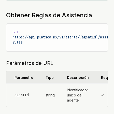
Obtener Reglas de Asistencia
GET
https://api.platica.mx/v1/agents/{agentId}/assist
rules
Parámetros de URL
Parámetro
Tipo
Descripción
Requer
Identificador
agentId
string
único del
✓
agente