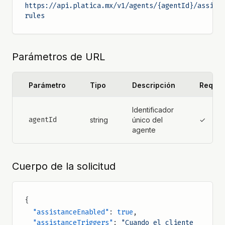
https://api.platica.mx/v1/agents/{agentId}/assist
rules
Parámetros de URL
Parámetro
Tipo
Descripción
Requer
Identificador
agentId
string
único del
✓
agente
Cuerpo de la solicitud
{
  "assistanceEnabled"
: 
true
,
  "assistanceTriggers"
: 
"Cuando el cliente 