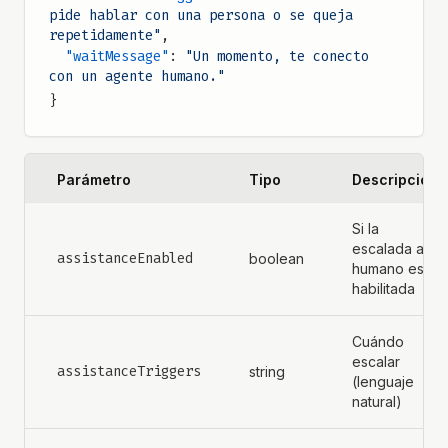
pide hablar con una persona o se queja 
repetidamente"
,
  "waitMessage"
: 
"Un momento, te conecto 
con un agente humano."
}
Parámetro
Tipo
Descripción
Si la
escalada a
assistanceEnabled
boolean
humano está
habilitada
Cuándo
escalar
assistanceTriggers
string
(lenguaje
natural)