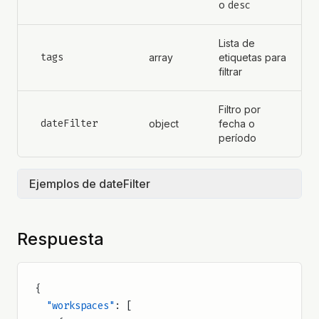
o
desc
Lista de
tags
array
etiquetas para
filtrar
Filtro por
dateFilter
object
fecha o
período
Ejemplos de dateFilter
Fecha específica:
Respuesta
GET /v1/clients?dateFilter=
{"type":"specific","date":"2024-01-15"}
{
  "workspaces"
: [