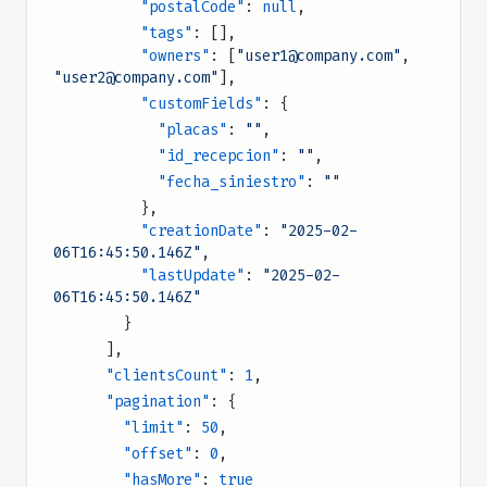
          "postalCode"
: 
null
,
          "tags"
: [],
          "owners"
: [
"user1@company.com"
, 
"user2@company.com"
],
          "customFields"
: {
            "placas"
: 
""
,
            "id_recepcion"
: 
""
,
            "fecha_siniestro"
: 
""
          },
          "creationDate"
: 
"2025-02-
06T16:45:50.146Z"
,
          "lastUpdate"
: 
"2025-02-
06T16:45:50.146Z"
        }
      ],
      "clientsCount"
: 
1
,
      "pagination"
: {
        "limit"
: 
50
,
        "offset"
: 
0
,
        "hasMore"
: 
true