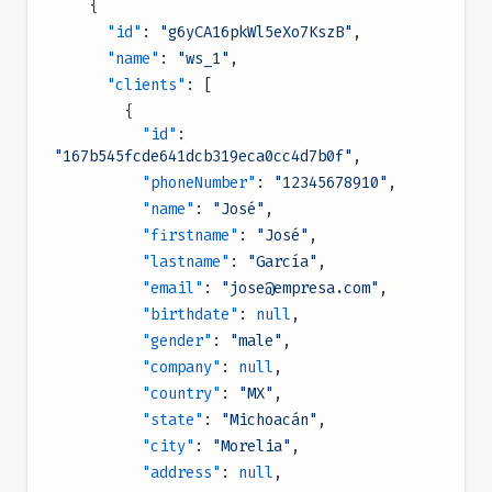
    {
Rango de fechas:
      "id"
: 
"g6yCA16pkWl5eXo7KszB"
,
      "name"
: 
"ws_1"
,
GET /v1/clients?dateFilter=
      "clients"
: [
{"type":"range","startDate":"2024-01-
        {
01","endDate":"2024-01-31"}
          "id"
: 
"167b545fcde641dcb319eca0cc4d7b0f"
,
          "phoneNumber"
: 
"12345678910"
,
          "name"
: 
"José"
,
          "firstname"
: 
"José"
,
          "lastname"
: 
"García"
,
          "email"
: 
"jose@empresa.com"
,
          "birthdate"
: 
null
,
          "gender"
: 
"male"
,
          "company"
: 
null
,
          "country"
: 
"MX"
,
          "state"
: 
"Michoacán"
,
          "city"
: 
"Morelia"
,
          "address"
: 
null
,