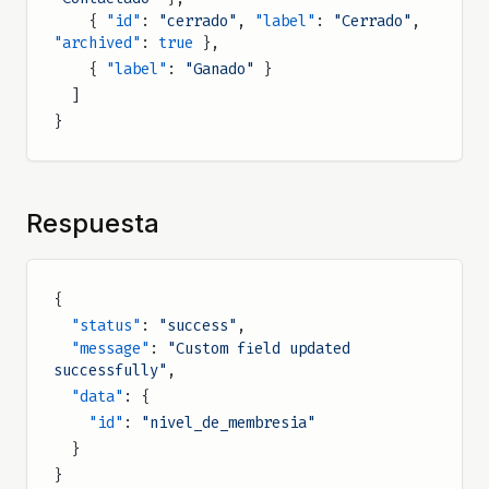
    { 
"id"
: 
"cerrado"
, 
"label"
: 
"Cerrado"
, 
"archived"
: 
true
 },
    { 
"label"
: 
"Ganado"
 }
  ]
}
Respuesta
{
  "status"
: 
"success"
,
  "message"
: 
"Custom field updated 
successfully"
,
  "data"
: {
    "id"
: 
"nivel_de_membresia"
  }
}