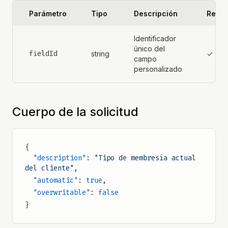
Parámetro
Tipo
Descripción
Reque
Identificador
único del
fieldId
string
✓
campo
personalizado
Cuerpo de la solicitud
{
  "description"
: 
"Tipo de membresía actual 
del cliente"
,
  "automatic"
: 
true
,
  "overwritable"
: 
false
}