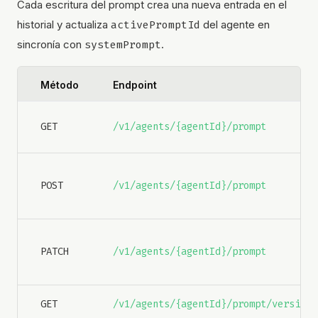
Cada escritura del prompt crea una nueva entrada en el
historial y actualiza
activePromptId
del agente en
sincronía con
systemPrompt
.
Método
Endpoint
GET
/v1/agents/{agentId}/prompt
POST
/v1/agents/{agentId}/prompt
PATCH
/v1/agents/{agentId}/prompt
GET
/v1/agents/{agentId}/prompt/versions