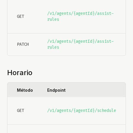
Ob
/v1/agents/{agentId}/assist-
re
GET
rules
as
hu
/v1/agents/{agentId}/assist-
Ac
PATCH
rules
re
Horario
Método
Endpoint
D
O
GET
/v1/agents/{agentId}/schedule
h
a
A