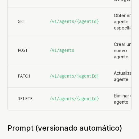
Obtener un
GET
/v1/agents/{agentId}
agente
específico
Crear un
POST
/v1/agents
nuevo
agente
Actualizar u
PATCH
/v1/agents/{agentId}
agente
Eliminar un
DELETE
/v1/agents/{agentId}
agente
Prompt (versionado automático)