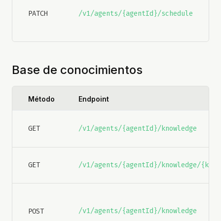
h
PATCH
/v1/agents/{agentId}/schedule
(
d
Base de conocimientos
Método
Endpoint
GET
/v1/agents/{agentId}/knowledge
GET
/v1/agents/{agentId}/knowledge/{know
/v1/agents/{agentId}/knowledge
POST