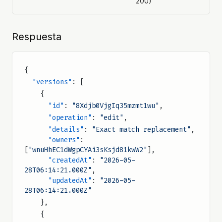
200)
Respuesta
{
  "versions"
: [
    {
      "id"
: 
"8Xdjb0VjgIq35mzmt1wu"
,
      "operation"
: 
"edit"
,
      "details"
: 
"Exact match replacement"
,
      "owners"
: 
[
"wnuHhEC1dWgpCYAi3sKsjd81kwW2"
],
      "createdAt"
: 
"2026-05-
28T06:14:21.000Z"
,
      "updatedAt"
: 
"2026-05-
28T06:14:21.000Z"
    },
    {