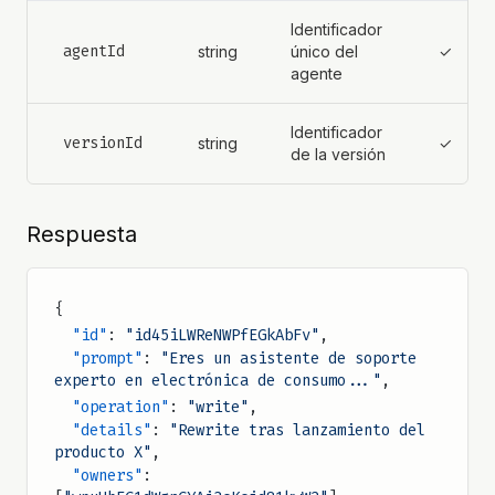
Identificador
agentId
string
único del
✓
agente
Identificador
versionId
string
✓
de la versión
Respuesta
{
  "id"
: 
"id45iLWReNWPfEGkAbFv"
,
  "prompt"
: 
"Eres un asistente de soporte 
experto en electrónica de consumo..."
,
  "operation"
: 
"write"
,
  "details"
: 
"Rewrite tras lanzamiento del 
producto X"
,
  "owners"
: 