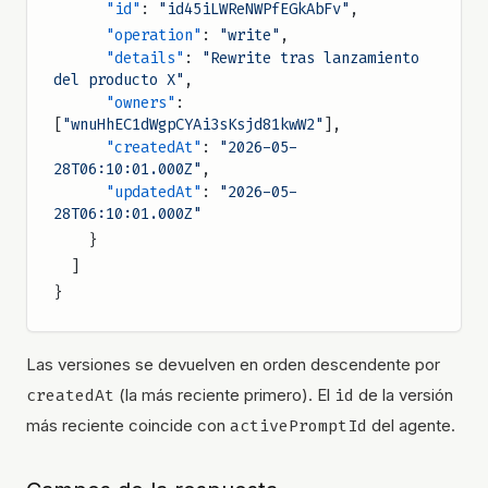
      "id"
: 
"id45iLWReNWPfEGkAbFv"
,
      "operation"
: 
"write"
,
      "details"
: 
"Rewrite tras lanzamiento 
del producto X"
,
      "owners"
: 
[
"wnuHhEC1dWgpCYAi3sKsjd81kwW2"
],
      "createdAt"
: 
"2026-05-
28T06:10:01.000Z"
,
      "updatedAt"
: 
"2026-05-
28T06:10:01.000Z"
    }
  ]
}
Las versiones se devuelven en orden descendente por
createdAt
(la más reciente primero). El
id
de la versión
más reciente coincide con
activePromptId
del agente.