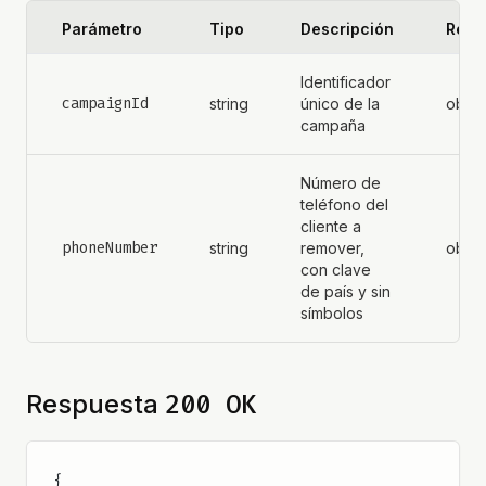
Parámetro
Tipo
Descripción
Requ
Identificador
campaignId
string
único de la
oblig
campaña
Número de
teléfono del
cliente a
phoneNumber
string
remover,
oblig
con clave
de país y sin
símbolos
200 OK
Respuesta
{